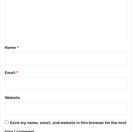
m
m
e
n
t
*
Name
*
Email
*
Website
Save my name, email, and website in this browser for the next
time I comment.