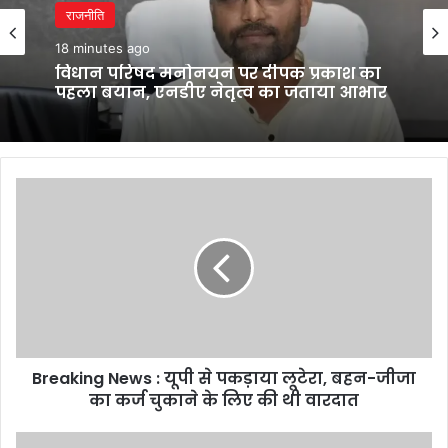
राजनीति
18 minutes ago
विधान परिषद मनोनयन पर दीपक प्रकाश का
पहला बयान, एनडीए नेतृत्व का जताया आभार
Breaking
News
:
यूपी
से
पकड़ाया
लूटेरा,
बहन-
जीजा
Breaking News : यूपी से पकड़ाया लूटेरा, बहन-जीजा
का
कर्ज
का कर्ज चुकाने के लिए की थी वारदात
चुकाने
के
महेश्वर