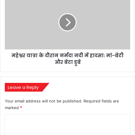
लिए
यात्रा
की
के
थी
दौरान
वारदात
नर्मदा
नदी
में
हादसा:
मां-
महेश्वर यात्रा के दौरान नर्मदा नदी में हादसा: मां-बेटी
बेटी
और
और बेटा डूबे
बेटा
डूबे
Leave a Reply
Your email address will not be published.
Required fields are
marked
*
C
o