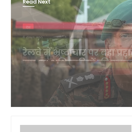
Read Next
देश
2 weeks ago
कारगिल विजय दिवस पर से
प्रमुख जनरल धीरज सेठ ने व
शहीदों को किया नमन, सुना
भावुक कविता
कटरीना