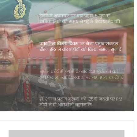
रेलवे में भ्रष्टाचार पर बड़ा प्रहार, 5 ग्रुप ‘ए’
अधिकारियों की समय से पहले रिटायरमेंट की
सिफारिश
कारगिल विजय दिवस पर सेना प्रमुख जनरल
धीरज सेठ ने वीर शहीदों को किया नमन, सुनाई
भावुक कविता
ना
ीर
सुप्रीम कोर्ट में हंगामे के बाद CJI सूर्यकांत का
बड़ा फैसला, याचिकाकर्ता पर नहीं होगी कार्रवाई
ई
डॉ. श्यामा प्रसाद मुखर्जी की 125वीं जयंती पर PM
मोदी ने दी भावभीनी श्रद्धांजलि
दक्षिण कोरिया दौरे पर जयशंकर, भारत-कोरिया
रणनीतिक साझेदारी को मिली नई गति
भारत