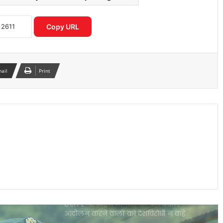
महुआ मोइत्रा ने की शुभेंदु अधिकारी की तारीफ,
बंगाल की राजनीति में बढ़ी चर्चा
Copy URL
वीना विजयन की बढ़ीं मुश्किलें, ED ने फिर भेजा
समन; 29 जून को होगी पूछताछ
mail
Print
पेपर लीक विवाद के बाद सबसे बड़ी परीक्षा, पूरे
देश में सुरक्षा का अभूतपूर्व घेरा
अभिजीत दीपके का बड़ा आरोप, प्रदर्शनकारियों
का पानी-बिजली बंद कराने का दावा
Gen Z पर मोहन भागवत का बड़ा बयान,
आंदोलन करने वालों को देशविरोधी न कहें