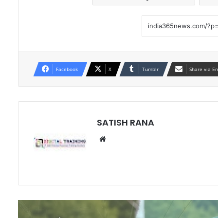
Facebook
X
Tumblr
Share via E
SATISH RANA
Website