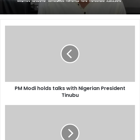
PM
Modi
holds
talks
with
Nigerian
President
Tinubu
PM Modi holds talks with Nigerian President
Tinubu
UDF
to
withdraw
support
to