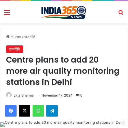
Menu
Se
Home
/
राजनीति
राजनीति
Centre plans to add 20
more air quality monitoring
stations in Delhi
Ekta Sharma
November 17, 2024
0
Facebook
X
WhatsApp
Telegram