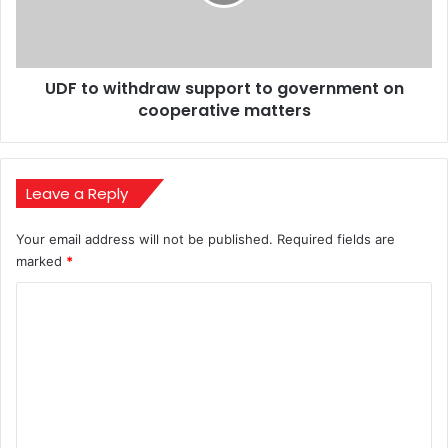
government
on
cooperative
matters
UDF to withdraw support to government on
cooperative matters
Leave a Reply
Your email address will not be published.
Required fields are
marked
*
C
o
m
m
e
n