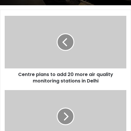
Centre
plans
to
add
20
more
air
quality
monitoring
Centre plans to add 20 more air quality
stations
in
monitoring stations in Delhi
Delhi
Vijay
Siva
displays
the
time-
tested
approach