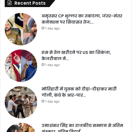
Recent Posts
अमृतसर CP भुल्लर का तबादला, जंतर-मंतर
कनेक्शन पर सियासत तेज;…
1 day ago
रूस से तेल खरीदने पर US का शिकंजा,
केजरीवाल ने…
1 day ago
मोतिहारी में युवक को दौड़ा-दौड़ाकर मारी
गोली, कंधे के आर-पार…
1 day ago
उमाशंकर सिंह का राजकीय सम्मान से अंतिम
संस्कार, अंतिम विदाई…