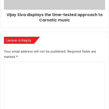
to
Carnatic
Vijay Siva displays the time-tested approach to
music
Carnatic music
Leave a Reply
Your email address will not be published.
Required fields are
marked
*
C
o
m
m
e
n