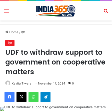
Menu
Se
Home
/
देश
देश
UDF to withdraw support to
government on cooperative
matters
Kavita Tiwary
November 17, 2024
0
Facebook
X
WhatsApp
Telegram