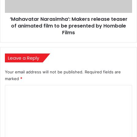
film
to
‘Mahavatar Narasimha’: Makers release teaser
be
presented
of animated film to be presented by Hombale
by
Films
Hombale
Films
Leave a Reply
Your email address will not be published.
Required fields are
marked
*
C
o
m
m
e
n