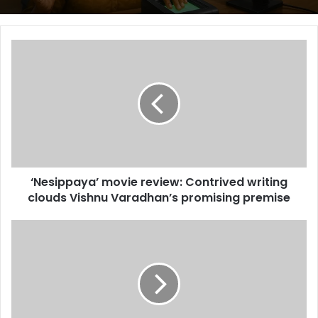
‘Nesippaya’
movie
review:
Contrived
writing
clouds
Vishnu
Varadhan’s
promising
‘Nesippaya’ movie review: Contrived writing
premise
clouds Vishnu Varadhan’s promising premise
‘Mahavatar
Narasimha’:
Makers
release
teaser
of
animated