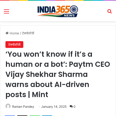
Menu
Se
Home
/
टेक्नॉलॉजी
टेक्नॉलॉजी
‘You won’t know if it’s a
human or a bot’: Paytm CEO
Vijay Shekhar Sharma
warns about AI-driven
posts | Mint
Raman Pandey
January 14, 2025
0
Facebook
X
WhatsApp
Telegram