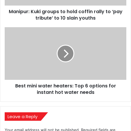
‘pay
Manipur: Kuki groups to hold coffin rally to ‘pay
tribute’
to
tribute’ to 10 slain youths
10
slain
Best
youths
mini
water
heaters:
Top
6
options
for
instant
Best mini water heaters: Top 6 options for
hot
water
instant hot water needs
needs
Leave a Reply
Your email address will not be published.
Required fields are