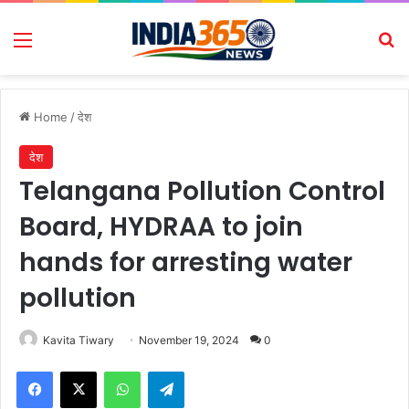
Menu
Se
Home
/
देश
देश
Telangana Pollution Control
Board, HYDRAA to join
hands for arresting water
pollution
Kavita Tiwary
November 19, 2024
0
Facebook
X
WhatsApp
Telegram