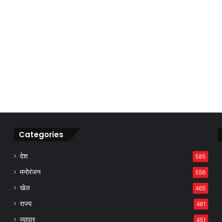
Categories
देश
585
मनोरंजन
556
खेल
465
राज्य
461
व्यापार
451