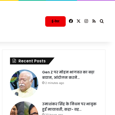
Facebook
X
Instagram
RSS
Searc
ई-पेपर
Recent Posts
Gen Z पर मोहन भागवत का बड़ा
बयान, आंदोलन करने…
2 minutes ago
उमाशंकर सिंह के निधन पर भावुक
हुईं मायावती, कहा- वह…
20 hours ago