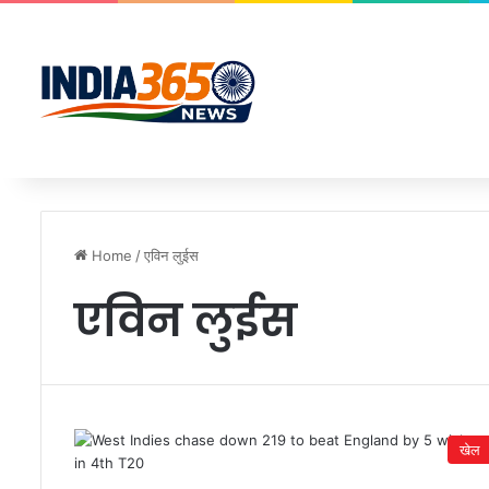
Home
/
एविन लुईस
एविन लुईस
खेल