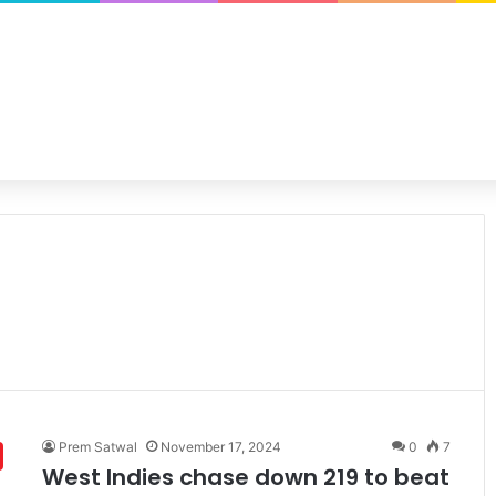
Prem Satwal
November 17, 2024
0
7
West Indies chase down 219 to beat