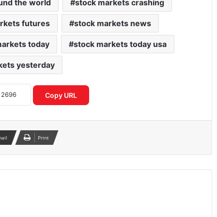
und the world
stock markets crashing
rkets futures
stock markets news
markets today
stock markets today usa
kets yesterday
शेयर बाजार में विदेशी निवेशकों की भारी
बिकवाली से मचा हड़कंप लगातार निकासी जारी
Copy URL
इलेक्ट्रिक कारें क्यों होती हैं ज्यादा भारी? जानिए
वजन के फायदे और नुकसान
mail
Print
पोस्ट ऑफिस आरडी में ₹3600 निवेश पर कितना
मिलेगा रिटर्न जानकर रह जाएंगे
शेयर बाजार में भारी गिरावट सेंसेक्स 900 अंक
टूटा निफ्टी पर भी दबाव जारी