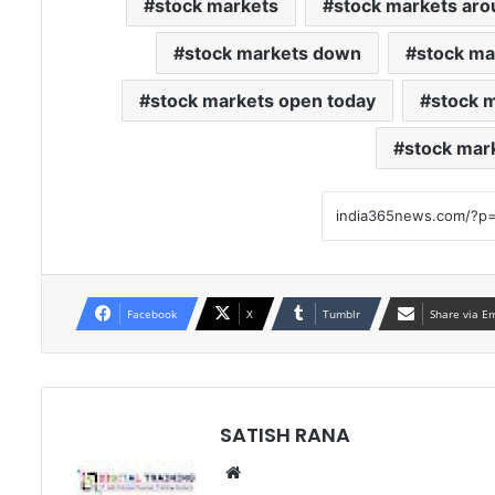
stock markets
stock markets aro
stock markets down
stock ma
stock markets open today
stock 
stock mar
Facebook
X
Tumblr
Share via E
SATISH RANA
Website