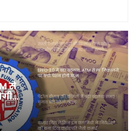
भारत से विदेश जाने वाली ट्रेनें फिर चर्चा में
बांग्लादेश रूट पर सेवाएं बहाल होने की उम्मीद
सस्ती दवाओं का बड़ा मौका जानें कैसे खोलें
जनऔषधि केंद्र और कमाएं लाखों रुपये
EPFO 3.0 में बड़ा बदलाव, ATM से PF निकालने
पर क्या पेंशन होगी खत्म
TM से
ोगी
पेट्रोल डीजल की कीमतों में बड़ा बदलाव संभव
चुनाव बाद बढ़ेगा संकट
बाजार गिरा लेकिन इन कंपनियों ने निवेशकों
को बना दिया करोड़पति जैसी कमाई