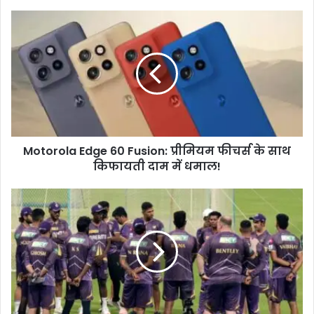
Motorola
Edge
60
Fusion:
प्रीमियम
फीचर्स
के
साथ
किफायती
Motorola Edge 60 Fusion: प्रीमियम फीचर्स के साथ
दाम
में
किफायती दाम में धमाल!
धमाल!
IPL
में
KKR
को
मिला
बड़ा
झटका
या
राहत?