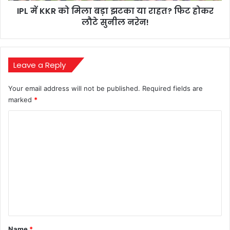
IPL में KKR को मिला बड़ा झटका या राहत? फिट होकर
फिट
होकर
लौटे सुनील नरेन!
लौटे
सुनील
नरेन!
Leave a Reply
Your email address will not be published.
Required fields are
marked
*
C
o
m
m
e
n
t
*
Name
*