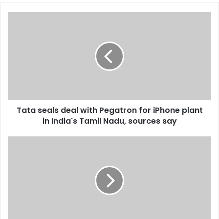
Tata
seals
deal
with
Pegatron
for
iPhone
plant
in
Tata seals deal with Pegatron for iPhone plant
India's
Tamil
in India's Tamil Nadu, sources say
Nadu,
sources
Why
say
countries
struggle
to
eliminate
fossil
fuel
subsidies