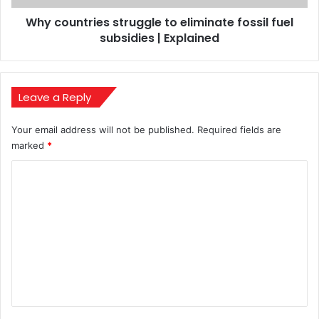
|
Why countries struggle to eliminate fossil fuel
Explained
subsidies | Explained
Leave a Reply
Your email address will not be published.
Required fields are
marked
*
C
o
m
m
e
n
t