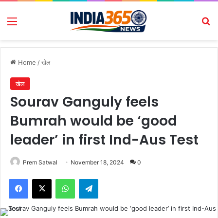
Menu
Se
Home
/
खेल
खेल
Sourav Ganguly feels
Bumrah would be ‘good
leader’ in first Ind-Aus Test
Prem Satwal
November 18, 2024
0
Facebook
X
WhatsApp
Telegram