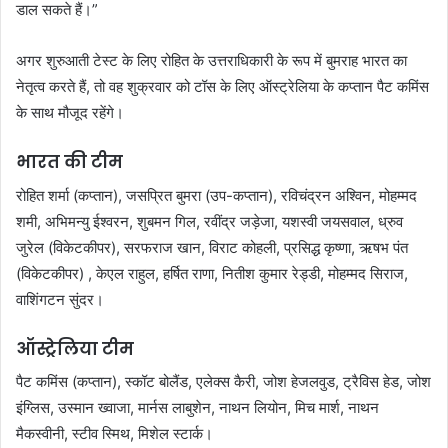
डाल सकते हैं।”
अगर शुरुआती टेस्ट के लिए रोहित के उत्तराधिकारी के रूप में बुमराह भारत का
नेतृत्व करते हैं, तो वह शुक्रवार को टॉस के लिए ऑस्ट्रेलिया के कप्तान पैट कमिंस
के साथ मौजूद रहेंगे।
भारत की टीम
रोहित शर्मा (कप्तान), जसप्रित बुमरा (उप-कप्तान), रविचंद्रन अश्विन, मोहम्मद
शमी, अभिमन्यु ईश्वरन, शुबमन गिल, रवींद्र जड़ेजा, यशस्वी जयसवाल, ध्रुव
जुरेल (विकेटकीपर), सरफराज खान, विराट कोहली, प्रसिद्ध कृष्णा, ऋषभ पंत
(विकेटकीपर) , केएल राहुल, हर्षित राणा, नितीश कुमार रेड्डी, मोहम्मद सिराज,
वाशिंगटन सुंदर।
ऑस्ट्रेलिया टीम
पैट कमिंस (कप्तान), स्कॉट बोलैंड, एलेक्स कैरी, जोश हेजलवुड, ट्रैविस हेड, जोश
इंग्लिस, उस्मान ख्वाजा, मार्नस लाबुशेन, नाथन लियोन, मिच मार्श, नाथन
मैकस्वीनी, स्टीव स्मिथ, मिशेल स्टार्क।