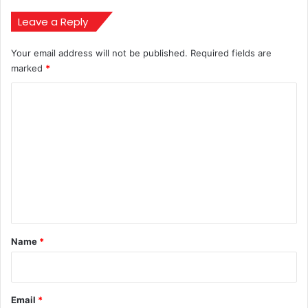
Leave a Reply
Your email address will not be published.
Required fields are
marked
*
C
o
m
m
e
n
t
*
Name
*
Email
*