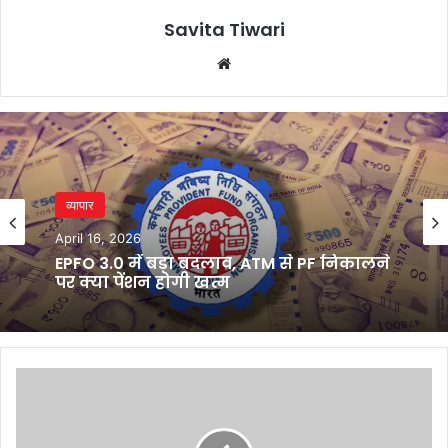
Savita Tiwari
Website
व्यापार
April 16, 2026
EPFO 3.0 में बड़ा बदलाव, ATM से PF निकालने
पर क्या पेंशन होगी खत्म
Lubrizol
in
pact
with