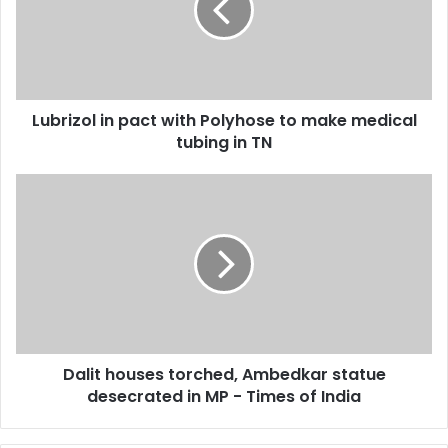
Polyhose
to
make
medical
tubing
Lubrizol in pact with Polyhose to make medical
in
TN
tubing in TN
Dalit
houses
torched,
Ambedkar
statue
desecrated
in
MP
-
Dalit houses torched, Ambedkar statue
Times
of
desecrated in MP - Times of India
India