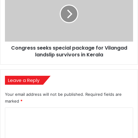
special
package
for
Vilangad
landslip
survivors
in
Congress seeks special package for Vilangad
Kerala
landslip survivors in Kerala
Leave a Reply
Your email address will not be published.
Required fields are
marked
*
C
o
m