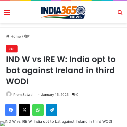
Menu
Se
Home
/
खेल
खेल
IND W vs IRE W: India opt to
bat against Ireland in third
WODI
Prem Satwal
January 15, 2025
0
Facebook
X
WhatsApp
Telegram