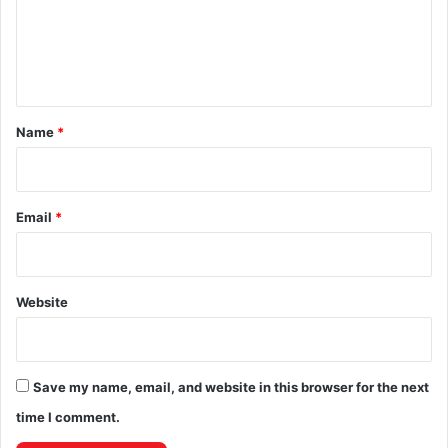
m
e
n
t
*
Name
*
Email
*
Website
Save my name, email, and website in this browser for the next
time I comment.