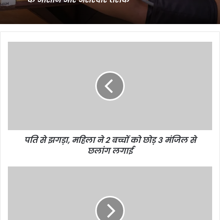
पति
से
झगड़ा,
महिला
ने
2
बच्चों
को
छोड़
पति से झगड़ा, महिला ने 2 बच्चों को छोड़ 3 मंजिल से
3
मंजिल
छलांग लगाई
से
छलांग
Politics
लगाई
News
Today
highlights
on