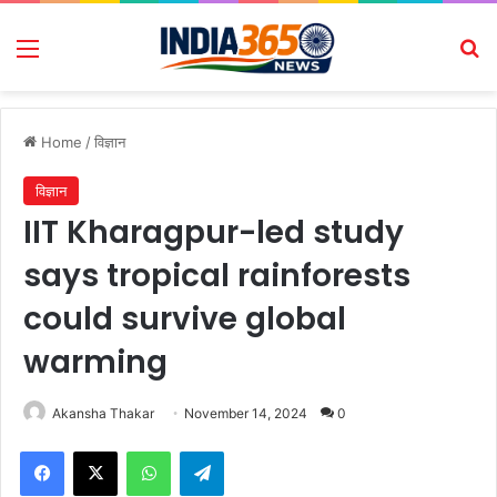
Menu
Se
Home
/
विज्ञान
विज्ञान
IIT Kharagpur-led study
says tropical rainforests
could survive global
warming
Akansha Thakar
November 14, 2024
0
Facebook
X
WhatsApp
Telegram