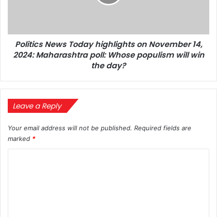
November
14,
2024:
Maharashtra
Politics News Today highlights on November 14,
poll:
Whose
2024: Maharashtra poll: Whose populism will win
populism
the day?
will
win
the
day?
Leave a Reply
Your email address will not be published.
Required fields are
marked
*
C
o
m
m
e