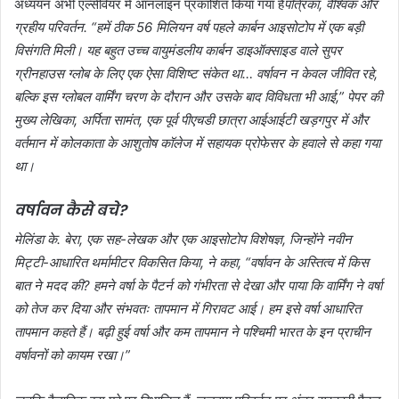
अध्ययन अभी एल्सेवियर में ऑनलाइन प्रकाशित किया गया है
पत्रिका,
वैश्विक और
ग्रहीय परिवर्तन
. “हमें ठीक 56 मिलियन वर्ष पहले कार्बन आइसोटोप में एक बड़ी
विसंगति मिली। यह बहुत उच्च वायुमंडलीय कार्बन डाइऑक्साइड वाले सुपर
ग्रीनहाउस ग्लोब के लिए एक ऐसा विशिष्ट संकेत था… वर्षावन न केवल जीवित रहे,
बल्कि इस ग्लोबल वार्मिंग चरण के दौरान और उसके बाद विविधता भी आई,” पेपर की
मुख्य लेखिका, अर्पिता सामंत, एक पूर्व पीएचडी छात्रा आईआईटी खड़गपुर में और
वर्तमान में कोलकाता के आशुतोष कॉलेज में सहायक प्रोफेसर के हवाले से कहा गया
था।
वर्षावन कैसे बचे?
मेलिंडा के. बेरा, एक सह-लेखक और एक आइसोटोप विशेषज्ञ, जिन्होंने नवीन
मिट्टी-आधारित थर्मामीटर विकसित किया, ने कहा, “वर्षावन के अस्तित्व में किस
बात ने मदद की? हमने वर्षा के पैटर्न को गंभीरता से देखा और पाया कि वार्मिंग ने वर्षा
को तेज कर दिया और संभवतः तापमान में गिरावट आई। हम इसे वर्षा आधारित
तापमान कहते हैं। बढ़ी हुई वर्षा और कम तापमान ने पश्चिमी भारत के इन प्राचीन
वर्षावनों को कायम रखा।”