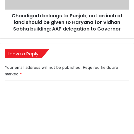
of
land
Chandigarh belongs to Punjab, not an inch of
should
be
land should be given to Haryana for Vidhan
given
Sabha building: AAP delegation to Governor
to
Haryana
for
Vidhan
Leave a Reply
Sabha
building:
Your email address will not be published.
Required fields are
AAP
marked
*
delegation
to
C
Governor
o
m
m
e
n