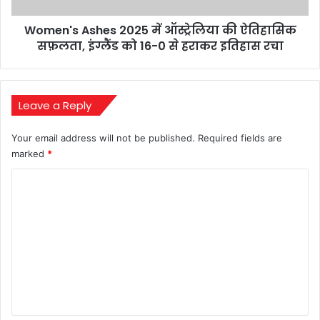
इंग्लैंड
Women's Ashes 2025 में ऑस्ट्रेलिया की ऐतिहासिक
को
16-
सफ़लता, इंग्लैंड को 16-0 से हराकर इतिहास रचा
0
से
हराकर
इतिहास
Leave a Reply
रचा
Your email address will not be published.
Required fields are
marked
*
C
o
m
m
e
n
t