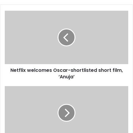
Netflix
welcomes
Oscar-
shortlisted
short
film,
‘Anuja’
Netflix welcomes Oscar-shortlisted short film,
‘Anuja’
Women's
Ashes
2025
में
ऑस्ट्रेलिया
की
ऐतिहासिक
सफ़लता,