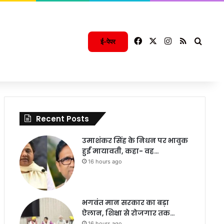
Facebook
X
Instagram
RSS
Searc
ई-पेपर
Recent Posts
उमाशंकर सिंह के निधन पर भावुक
हुईं मायावती, कहा- वह…
16 hours ago
भगवंत मान सरकार का बड़ा
ऐलान, शिक्षा से रोजगार तक…
16 hours ago