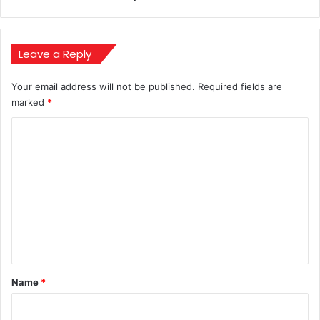
Leave a Reply
Your email address will not be published.
Required fields are
marked
*
C
o
m
m
e
n
t
*
Name
*