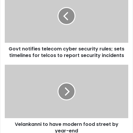
telecom
cyber
security
rules;
sets
timelines
for
Govt notifies telecom cyber security rules; sets
telcos
to
timelines for telcos to report security incidents
report
security
Velankanni
incidents
to
have
modern
food
street
by
year-
end
Velankanni to have modern food street by
year-end