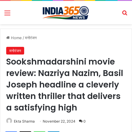
Menu
Se
Home
/
मनोरंजन
मनोरंजन
Sookshmadarshini movie
review: Nazriya Nazim, Basil
Joseph headline a cleverly
written thriller that delivers
a satisfying high
Ekta Sharma
November 22, 2024
0
Facebook
X
WhatsApp
Telegram