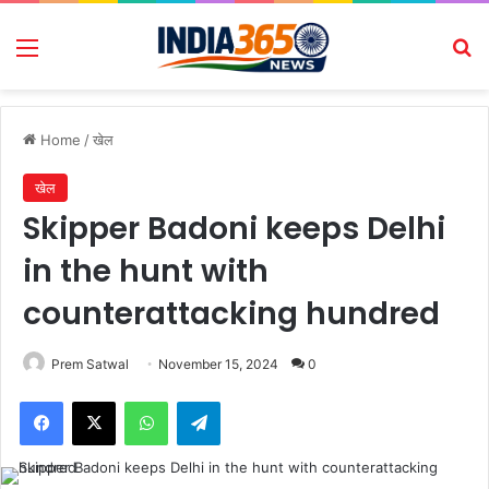
Menu
Se
Home
/
खेल
खेल
Skipper Badoni keeps Delhi
in the hunt with
counterattacking hundred
Prem Satwal
November 15, 2024
0
Facebook
X
WhatsApp
Telegram