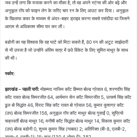
जब उन्हें लगा कि मजाक करने का मौका है, तो वह अपने स्टंप्स की ओर बढ़े और
अनुकूल रॉय को फाइन लेग के जरिए चार रन के लिए आउट कर दिया। अनुकूल
के खिलाफ कवर के माध्यम से अंदर-बाहर ड्राइव करना सबसे पसंदीदा था जिसने
आराम से अधिकतम सीमा पार कर ली।
बडोनी का यह विश्वास कि वह घाटे को मिटा सकते हैं, 80 रन की अटूट साझेदारी
से भी उपजा है जो उन्होंने अंतिम सत्र में छठे विकेट के लिए सुमित माथुर के साथ
की थी।
स्कोर:
झारखंड – पहली पारी:
मोहम्मद नाजिम कॉट हिम्मत बोल्ड ग्रेवाल 6, शरणदीप सिंह
कॉट रावत बोल्ड सिमरजीत 64, आर्यमान सेन कॉट सिमरजीत 5, उत्कर्ष सिंह कॉट
ढुल बो सिद्धांत 46, विराट सिंह कॉट रावत बो ग्रेवाल 56, कुमार कुशाग्र कॉट
(उप) बोल्ड सिमरजीत 156, अनुकूल रॉय कॉट माथुर बोल्ड गुसाईं 0, सुप्रियो
चक्रवर्ती बोल्ड माथुर 16, मनीषी कॉट सिद्धांत बोल्ड माथुर 14, विकास कुमार कॉट
(उप) बोल्ड बडोनी 0, शुभम कुमार सिंह (नाबाद) 2; अतिरिक्त (बी-8, एलबी-2,
डब्ल्यू-4, एनबी-1): 15; कुल (130.4 ओवर में): 382.