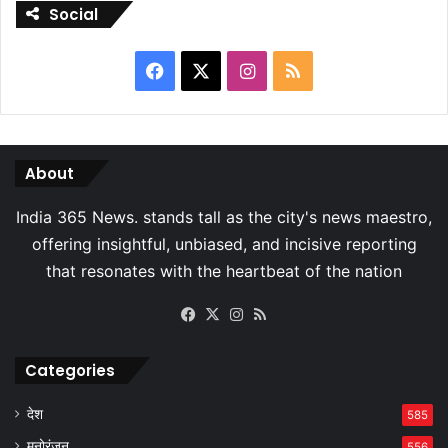
Social
Facebook
X
Instagram
RSS
About
Facebook
X
Instagram
RSS
Categories
देश
585
मनोरंजन
556