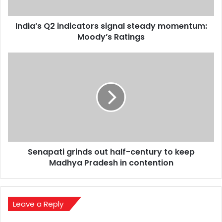
Ratings
India’s Q2 indicators signal steady momentum:
Moody’s Ratings
Senapati
grinds
out
half-
century
to
keep
Madhya
Pradesh
Senapati grinds out half-century to keep
in
contention
Madhya Pradesh in contention
Leave a Reply