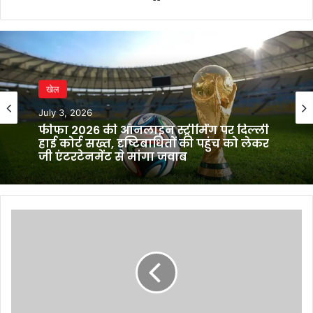
खेल
July 3, 2026
फीफा 2026 की ऑनलाइन स्ट्रीमिंग पर दिल्ली
हाई कोर्ट सख्त, दृष्टिबाधितों की पहुंच को लेकर
जी एंटरटेनमेंट से मांगा जवाब
India’s
Q2
indicators
signal
steady
momentum:
Moody’s