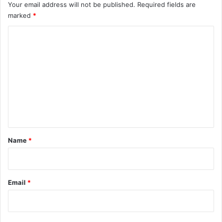
Your email address will not be published.
Required fields are
marked
*
C
o
m
m
e
n
t
*
Name
*
Email
*