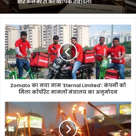
और कलेक्टरों का व्यापक तबादला
Zomato
का
नया
नाम
'Eternal
Limited':
कंपनी
को
मिला
Zomato का नया नाम 'Eternal Limited': कंपनी को
कॉर्पोरेट
मामलों
मिला कॉर्पोरेट मामलों मंत्रालय का अनुमोदन
मंत्रालय
का
Ranchi
अनुमोदन
में
आदिवासी
संगठनों
का