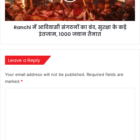
बंद,
सुरक्षा
के
कड़े
Ranchi में आदिवासी संगठनों का बंद, सुरक्षा के कड़े
इंतजाम,
1000
इंतजाम, 1000 जवान तैनात
जवान
तैनात
Leave a Reply
Your email address will not be published.
Required fields are
marked
*
C
o
m
m
e
n