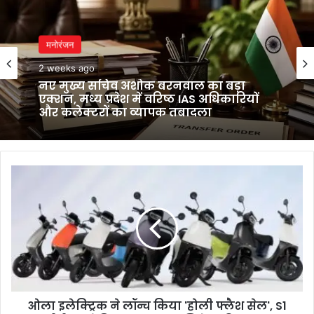
मनोरंजन
2 weeks ago
नए मुख्य सचिव अशोक बरनवाल का बड़ा
एक्शन, मध्य प्रदेश में वरिष्ठ IAS अधिकारियों
और कलेक्टरों का व्यापक तबादला
ओला
इलेक्ट्रिक
ने
लॉन्च
किया
'होली
फ्लैश
सेल',
S1
ओला इलेक्ट्रिक ने लॉन्च किया 'होली फ्लैश सेल', S1
सीरीज़