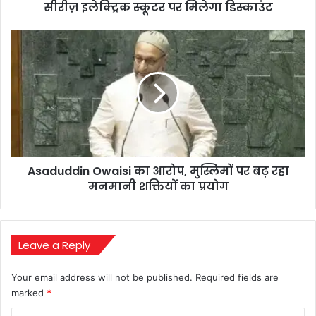
इलेक्ट्रिक
सीरीज़ इलेक्ट्रिक स्कूटर पर मिलेगा डिस्काउंट
स्कूटर
पर
Asaduddin
मिलेगा
Owaisi
डिस्काउंट
का
आरोप,
मुस्लिमों
पर
बढ़
रहा
मनमानी
Asaduddin Owaisi का आरोप, मुस्लिमों पर बढ़ रहा
शक्तियों
का
मनमानी शक्तियों का प्रयोग
प्रयोग
Leave a Reply
Your email address will not be published.
Required fields are
marked
*