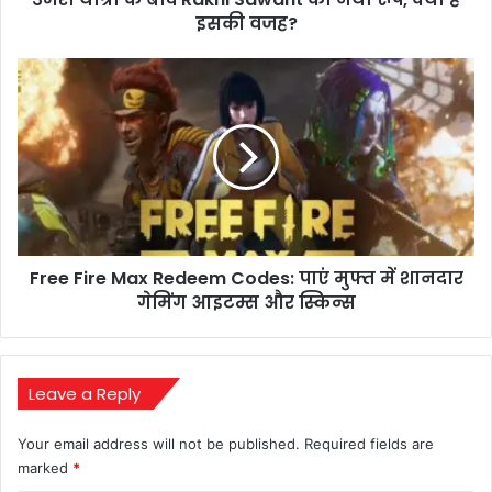
है
इसकी वजह?
इसकी
वजह?
Free
Fire
Max
Redeem
Codes:
पाएं
मुफ्त
में
शानदार
Free Fire Max Redeem Codes: पाएं मुफ्त में शानदार
गेमिंग
आइटम्स
गेमिंग आइटम्स और स्किन्स
और
स्किन्स
Leave a Reply
Your email address will not be published.
Required fields are
marked
*