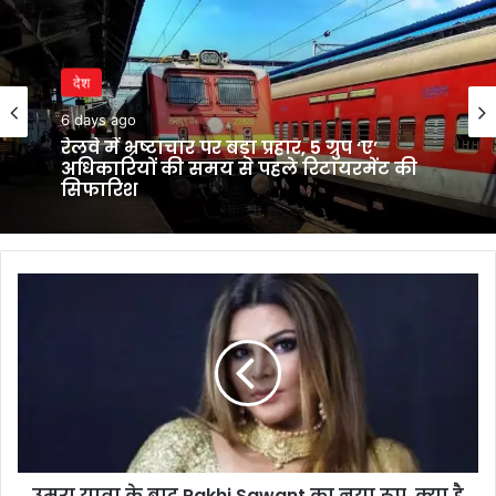
देश
6 days ago
रेलवे में भ्रष्टाचार पर बड़ा प्रहार, 5 ग्रुप ‘ए’
अधिकारियों की समय से पहले रिटायरमेंट की
सिफारिश
उमरा
यात्रा
के
बाद
Rakhi
Sawant
का
नया
रूप,
उमरा यात्रा के बाद Rakhi Sawant का नया रूप, क्या है
क्या