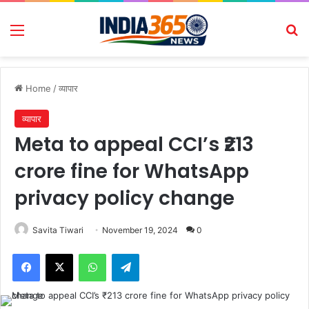
Menu
Se
Home
/
व्यापार
व्यापार
Meta to appeal CCI’s ₹213
crore fine for WhatsApp
privacy policy change
Savita Tiwari
November 19, 2024
0
Facebook
X
WhatsApp
Telegram