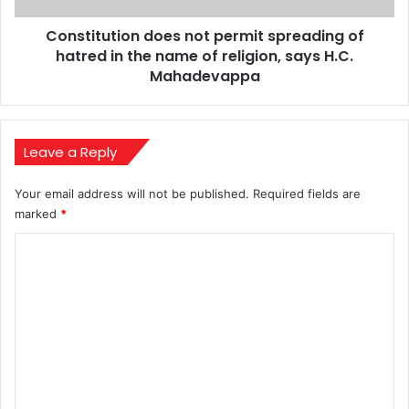
the
Constitution does not permit spreading of
name
of
hatred in the name of religion, says H.C.
religion,
Mahadevappa
says
H.C.
Mahadevappa
Leave a Reply
Your email address will not be published.
Required fields are
marked
*
C
o
m
m
e
n