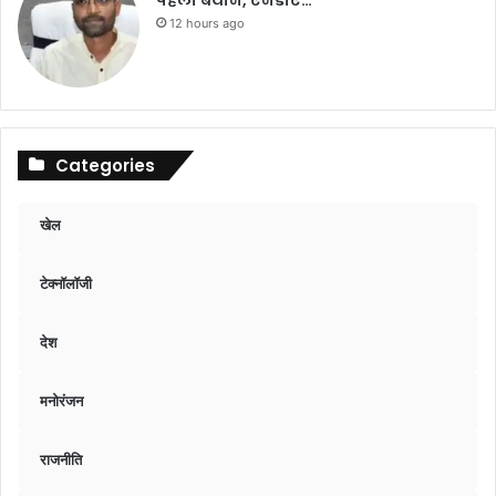
पहला बयान, एनडीए…
12 hours ago
Categories
खेल
टेक्नॉलॉजी
देश
मनोरंजन
राजनीति