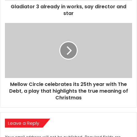
Gladiator 3 already in works, say director and
star
Mellow
Circle
celebrates
its
25th
year
with
The
Debt,
Mellow Circle celebrates its 25th year with The
a
play
Debt, a play that highlights the true meaning of
that
Christmas
highlights
the
true
meaning
Leave a Reply
of
Christmas