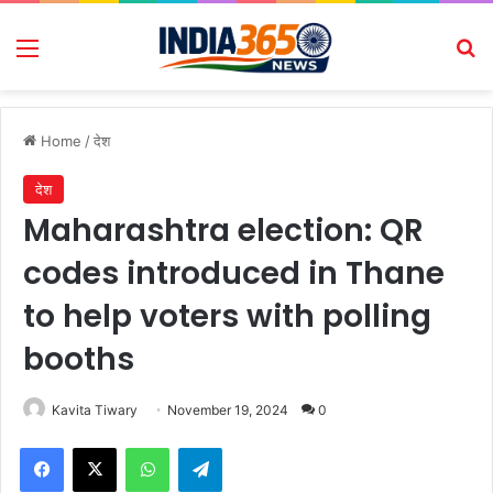
Menu
Se
Home
/
देश
देश
Maharashtra election: QR
codes introduced in Thane
to help voters with polling
booths
Kavita Tiwary
November 19, 2024
0
Facebook
X
WhatsApp
Telegram