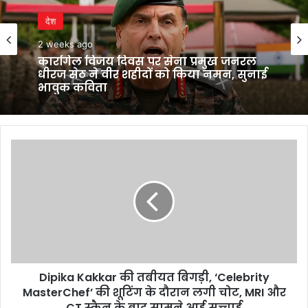
देश
2 weeks ago
कारगिल विजय दिवस पर सेना प्रमुख जनरल
धीरज सेठ ने वीर शहीदों को किया नमन, सुनाई
भावुक कविता
Dipika
Kakkar
की
तबीयत
बिगड़ी,
‘Celebrity
MasterChef’
की
शूटिंग
Dipika Kakkar की तबीयत बिगड़ी, ‘Celebrity
के
दौरान
MasterChef’ की शूटिंग के दौरान लगी चोट, MRI और
लगी
CT स्कैन के बाद सामने आई सच्चाई