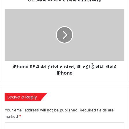
चोट,
MRI
iPhone
और
SE
CT
4
स्कैन
का
के
इंतजार
बाद
खत्म,
सामने
आ
आई
रहा
सच्चाई
है
iPhone SE 4 का इंतजार खत्म, आ रहा है नया बजट
नया
बजट
iPhone
iPhone
Leave a Reply
Your email address will not be published.
Required fields are
marked
*
C