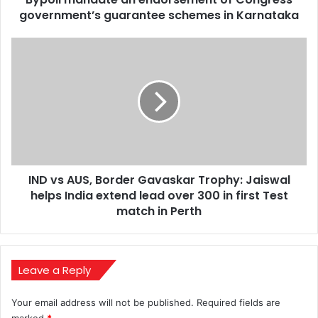
Karnataka
government’s guarantee schemes in Karnataka
IND
vs
AUS,
Border
Gavaskar
Trophy:
Jaiswal
helps
India
IND vs AUS, Border Gavaskar Trophy: Jaiswal
extend
lead
helps India extend lead over 300 in first Test
over
match in Perth
300
in
first
Test
Leave a Reply
match
in
Your email address will not be published.
Required fields are
Perth
marked
*