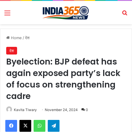
Menu
Se
Home
/
देश
देश
Byelection: BJP defeat has
again exposed party’s lack
of focus on strengthening
cadre
Kavita Tiwary
November 24, 2024
0
Facebook
X
WhatsApp
Telegram