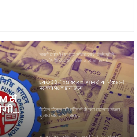
टूटा निफ्टी पर भी दबाव जारी
भारत से विदेश जाने वाली ट्रेनें फिर चर्चा में
बांग्लादेश रूट पर सेवाएं बहाल होने की उम्मीद
सस्ती दवाओं का बड़ा मौका जानें कैसे खोलें
जनऔषधि केंद्र और कमाएं लाखों रुपये
EPFO 3.0 में बड़ा बदलाव, ATM से PF निकालने
पर क्या पेंशन होगी खत्म
TM से
ोगी
पेट्रोल डीजल की कीमतों में बड़ा बदलाव संभव
चुनाव बाद बढ़ेगा संकट