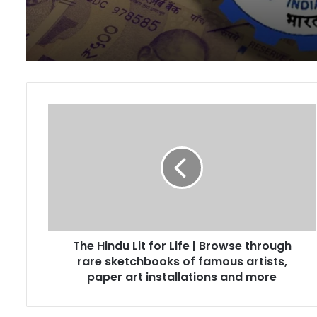
The
Hindu
Lit
for
Life
|
Browse
through
rare
The Hindu Lit for Life | Browse through
sketchbooks
of
rare sketchbooks of famous artists,
famous
paper art installations and more
artists,
paper