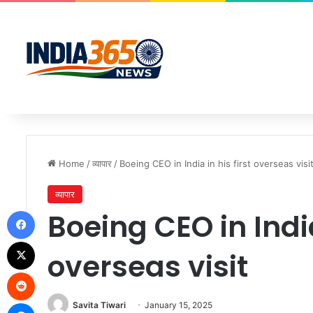
Home
/
व्यापार
/
Boeing CEO in India in his first overseas vi
व्यापार
Facebook
Boeing CEO in India
X
overseas visit
Reddit
Messenger
Savita Tiwari
January 15, 2025