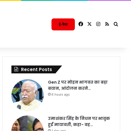
Facebook
X
Instagram
RSS
Searc
ई-पेपर
Recent Posts
Gen Z पर मोहन भागवत का बड़ा
बयान, आंदोलन करने…
6 hours ago
उमाशंकर सिंह के निधन पर भावुक
हुईं मायावती, कहा- वह…
1 day ago