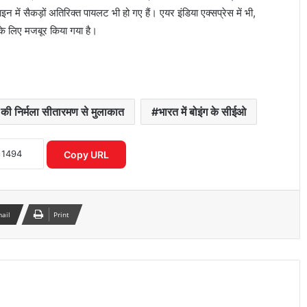
में सैकड़ों अतिरिक्त पायलट भी हो गए हैं। एयर इंडिया एक्सप्रेस में भी,
े लिए मजबूर किया गया है।
 की निर्मला सीतारमण से मुलाकात
भारत में बोइंग के सीईओ
शेयर बाजार में विदेशी निवेशकों की भारी
बिकवाली से मचा हड़कंप लगातार निकासी जारी
Copy URL
इलेक्ट्रिक कारें क्यों होती हैं ज्यादा भारी? जानिए
वजन के फायदे और नुकसान
mail
Print
पोस्ट ऑफिस आरडी में ₹3600 निवेश पर कितना
मिलेगा रिटर्न जानकर रह जाएंगे
शेयर बाजार में भारी गिरावट सेंसेक्स 900 अंक