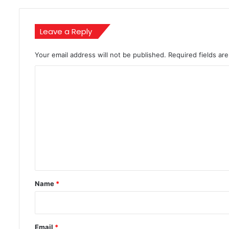
art
installations
and
Leave a Reply
more
Your email address will not be published.
Required fields a
C
o
m
m
e
n
t
*
Name
*
Email
*