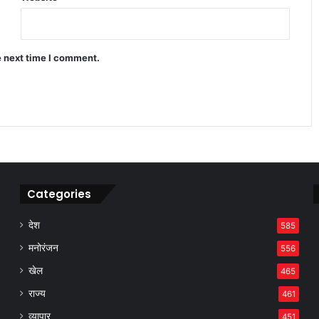
बाजार गिरा लेकिन इन कंपनियों ने निवेशकों
को बना दिया करोड़पति जैसी कमाई
e next time I comment.
Mirae Asset Consumer Fund ने निवेशकों
को दिया 25 प्रतिशत तक का दमदार रिटर्न
Categories
देश
585
मनोरंजन
556
खेल
465
राज्य
461
व्यापार
451