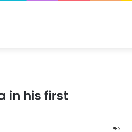
sit
 in his first
0