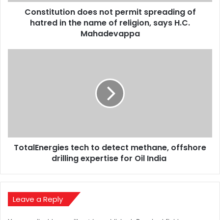
the
Constitution does not permit spreading of
name
of
hatred in the name of religion, says H.C.
religion,
Mahadevappa
says
H.C.
TotalEnergies
Mahadevappa
tech
to
detect
methane,
offshore
drilling
expertise
for
TotalEnergies tech to detect methane, offshore
Oil
India
drilling expertise for Oil India
Leave a Reply