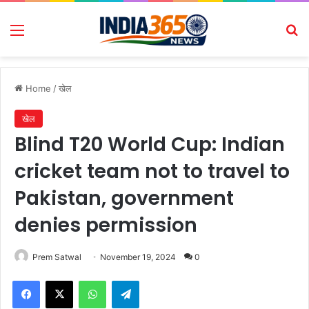
Menu
Se
Home
/
खेल
खेल
Blind T20 World Cup: Indian
cricket team not to travel to
Pakistan, government
denies permission
Prem Satwal
November 19, 2024
0
Facebook
X
WhatsApp
Telegram