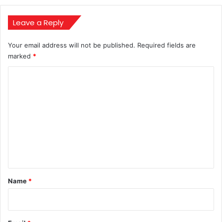
Leave a Reply
Your email address will not be published.
Required fields are
marked
*
C
o
m
m
e
n
t
*
Name
*