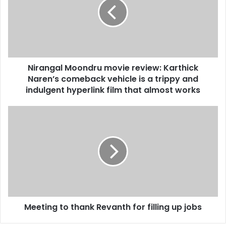
review:
Karthick
Naren’s
comeback
vehicle
is
Nirangal Moondru movie review: Karthick
a
trippy
Naren’s comeback vehicle is a trippy and
and
indulgent hyperlink film that almost works
indulgent
hyperlink
Meeting
film
to
that
thank
almost
Revanth
works
for
filling
up
jobs
Meeting to thank Revanth for filling up jobs