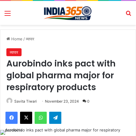
Menu
Se
Home
/
व्यापार
व्यापार
Aurobindo inks pact with
global pharma major for
respiratory products
Savita Tiwari
November 23, 2024
0
Facebook
X
WhatsApp
Telegram