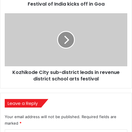
India
Festival of India kicks off in Goa
kicks
off
Kozhikode
in
City
Goa
sub-
district
leads
in
revenue
district
school
Kozhikode City sub-district leads in revenue
arts
festival
district school arts festival
Leave a Reply
Your email address will not be published.
Required fields are
marked
*