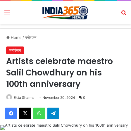
Menu
Se
Home
/
मनोरंजन
मनोरंजन
Artists celebrate maestro
Salil Chowdhury on his
100th anniversary
Ekta Sharma
November 20, 2024
0
Facebook
X
WhatsApp
Telegram