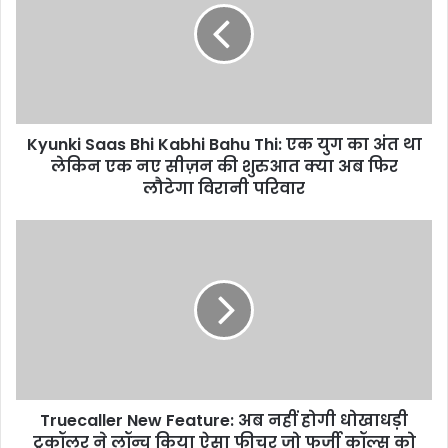
Kabhi
Bahu
Thi:
एक
युग
का
Kyunki Saas Bhi Kabhi Bahu Thi: एक युग का अंत था
अंत
था
लेकिन एक नए सीज़न की शुरुआत क्या अब फिर
लेकिन
लौटेगा विरानी परिवार
एक
नए
Truecaller
सीज़न
New
की
Feature:
शुरुआत
अब
क्या
नहीं
अब
होगी
फिर
धोखाधड़ी
लौटेगा
ट्रूकॉलर
विरानी
ने
परिवार
Truecaller New Feature: अब नहीं होगी धोखाधड़ी
लॉन्च
किया
ट्रूकॉलर ने लॉन्च किया ऐसा फीचर जो फर्जी कॉल्स को