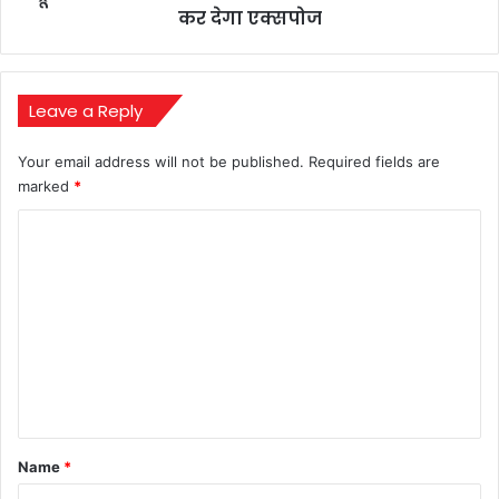
ऐसा
कर देगा एक्सपोज
फीचर
जो
फर्जी
कॉल्स
Leave a Reply
को
कर
Your email address will not be published.
Required fields are
देगा
marked
*
एक्सपोज
C
o
m
m
e
n
t
*
Name
*