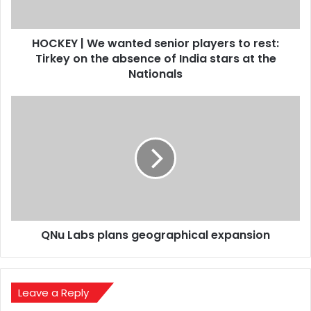
rest:
Tirkey
HOCKEY | We wanted senior players to rest:
on
the
Tirkey on the absence of India stars at the
absence
Nationals
of
India
QNu
stars
Labs
at
plans
the
geographical
Nationals
expansion
QNu Labs plans geographical expansion
Leave a Reply