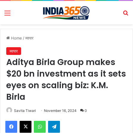
Menu
Se
Home
/
व्यापार
व्यापार
Aditya Birla Group makes
$20 bn investment as it sets
eyes on scaling biz: K.M.
Birla
Savita Tiwari
November 16, 2024
0
Facebook
X
WhatsApp
Telegram