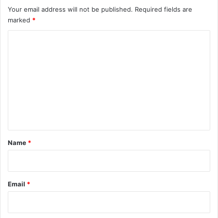
Your email address will not be published.
Required fields are
marked
*
C
o
m
m
e
n
t
*
Name
*
Email
*