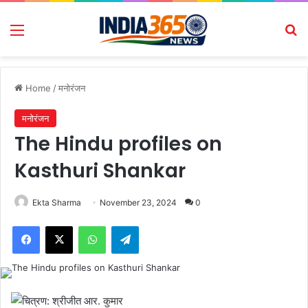
Menu
Se
Home
/
मनोरंजन
मनोरंजन
The Hindu profiles on
Kasthuri Shankar
Ekta Sharma
November 23, 2024
0
Facebook
X
WhatsApp
Telegram