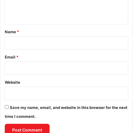
e
n
t
*
Name
*
Email
*
Website
Save my name, email, and website in this browser for the next
time I comment.