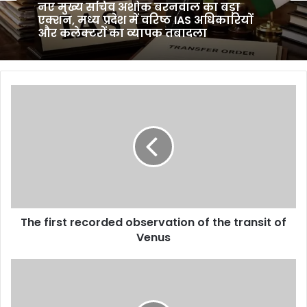
नए मुख्य सचिव अशोक बरनवाल का बड़ा
एक्शन, मध्य प्रदेश में वरिष्ठ IAS अधिकारियों
और कलेक्टरों का व्यापक तबादला
The
first
recorded
observation
of
the
transit
of
Venus
The first recorded observation of the transit of
Venus
All-
round
show