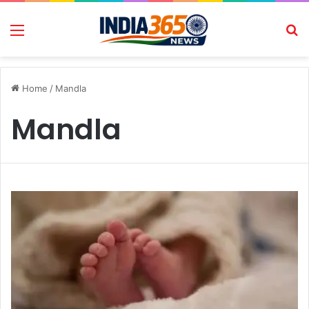
Menu
Se
Home
/
Mandla
Mandla