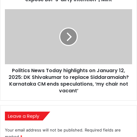
vows
to
Politics
expose
News
BJP’s
Today
‘dirty
highlights
intention’
on
|
January
Mint
12,
2025:
DK
Politics News Today highlights on January 12,
Shivakumar
to
2025: DK Shivakumar to replace Siddaramaiah?
replace
Karnataka CM ends speculations, ‘my chair not
Siddaramaiah?
vacant’
Karnataka
CM
ends
speculations,
Leave a Reply
‘my
chair
Your email address will not be published.
Required fields are
not
marked
*