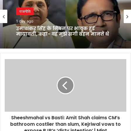
राजनीति
1 day ago
उमाशंकर सिंह के निधन पर भावुक हुईं
मायावती, कहा- वह मुझे सगी बहन मानते थे
Sheeshmahal
vs
Basti:
Amit
Shah
claims
CM’s
bathroom
costlier
Sheeshmahal vs Basti: Amit Shah claims CM’s
than
slum,
bathroom costlier than slum, Kejriwal vows to
Kejriwal
expose BJP’s ‘dirty intention’ | Mint