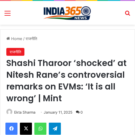
Menu
Se
Home
/
राजनीति
राजनीति
Shashi Tharoor ‘shocked’ at
Nitesh Rane’s controversial
remarks on EVMs: ‘It is all
wrong’ | Mint
Ekta Sharma
January 11, 2025
0
Facebook
X
WhatsApp
Telegram