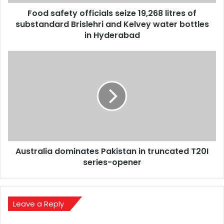
Brislehri
Food safety officials seize 19,268 litres of
and
Kelvey
substandard Brislehri and Kelvey water bottles
water
in Hyderabad
bottles
in
Australia
Hyderabad
dominates
Pakistan
in
truncated
T20I
series-
opener
Australia dominates Pakistan in truncated T20I
series-opener
Leave a Reply