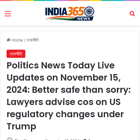
Menu
Se
Home
/
राजनीति
राजनीति
Politics News Today Live
Updates on November 15,
2024: Better safe than sorry:
Lawyers advise cos on US
regulatory changes under
Trump