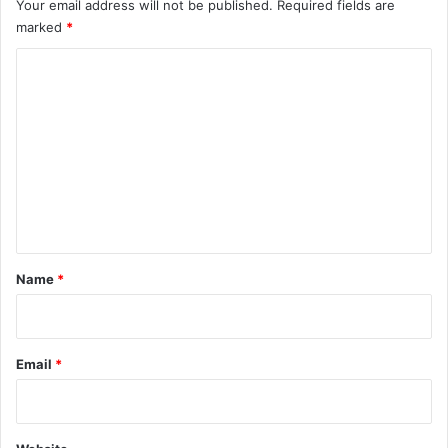
Your email address will not be published.
Required fields are
marked
*
C
o
m
m
e
n
t
*
Name
*
Email
*