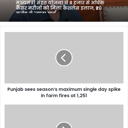
कैंसर मरीजों को मिला कैशलेस इलाज, ₹20
करोड़ से ज्यादा खर्च
Punjab
sees
season’s
maximum
single
day
spike
in
farm
Punjab sees season’s maximum single day spike
fires
at
in farm fires at 1,251
1,251
Struggling
Shafali
Verma
dropped