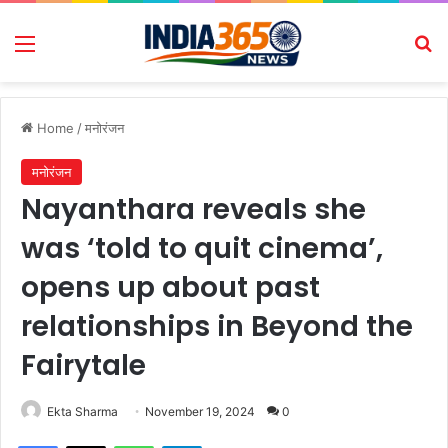
Menu
Se
Home
/
मनोरंजन
मनोरंजन
Nayanthara reveals she
was ‘told to quit cinema’,
opens up about past
relationships in Beyond the
Fairytale
Ekta Sharma
November 19, 2024
0
Facebook
X
WhatsApp
Telegram