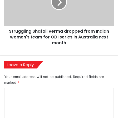
from
Indian
women's
team
for
Struggling Shafali Verma dropped from Indian
ODI
series
women's team for ODI series in Australia next
in
month
Australia
next
month
Leave a Reply
Your email address will not be published.
Required fields are
marked
*
C
o
m
m