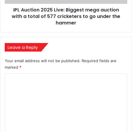
a
IPL Auction 2025 Live: Biggest mega auction
total
of
with a total of 577 cricketers to go under the
577
hammer
cricketers
to
go
under
Leave a Reply
the
hammer
Your email address will not be published.
Required fields are
marked
*
C
o
m
m
e
n
t