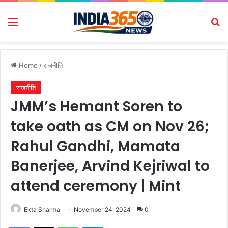
Menu
Se
Home
/
राजनीति
राजनीति
JMM’s Hemant Soren to
take oath as CM on Nov 26;
Rahul Gandhi, Mamata
Banerjee, Arvind Kejriwal to
attend ceremony | Mint
Ekta Sharma
November 24, 2024
0
Facebook
X
WhatsApp
Telegram