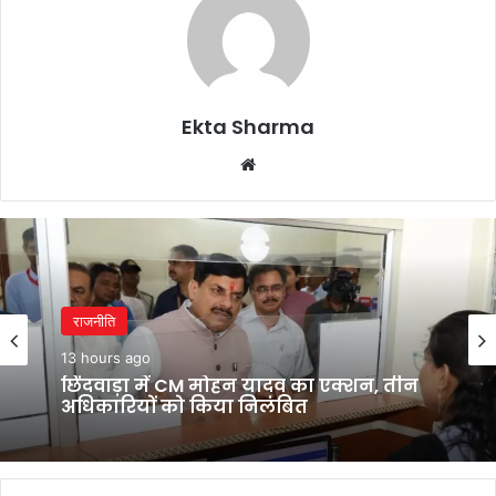
Ekta Sharma
Website
राजनीति
राजनीति
13 hours ago
13 hours ago
छिंदवाड़ा में CM मोहन यादव का एक्शन, तीन
अधिकारियों को किया निलंबित
बांकीपुर हार के बाद JDU ने बदली रणनीति,