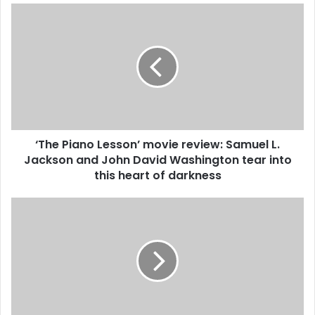
युवाओं को साधने मैदान में उतरे निशांत कुमार
‘The
Piano
Lesson’
movie
review:
Samuel
L.
Jackson
and
‘The Piano Lesson’ movie review: Samuel L.
John
David
Jackson and John David Washington tear into
Washington
this heart of darkness
tear
into
IPL
this
Auction
heart
2025
of
Live:
darkness
Biggest
mega
auction
with